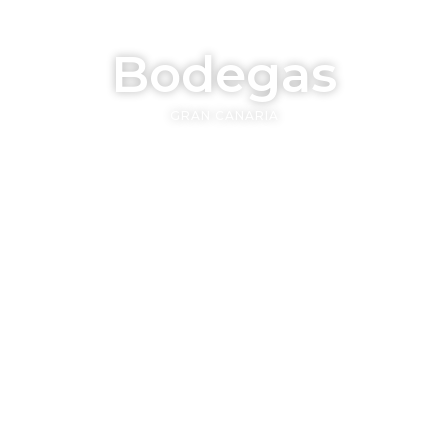
ades
GCWF
Gran Canaria
Sobre nosotros
Co
Bodegas
GRAN CANARIA