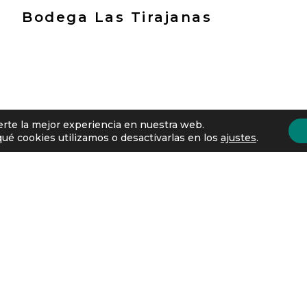
Bodega Las Tirajanas
erte la mejor experiencia en nuestra web.
ento rural en
é cookies utilizamos o desactivarlas en los
ajustes
.
Conoce todos los alojamientos que te esperan
en Gran Canaria. Reserva tu alojamiento rural
en Gran Canaria.