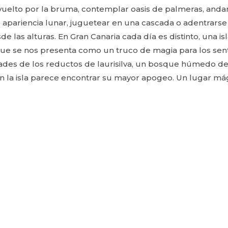
vuelto por la bruma, contemplar oasis de palmeras, andar
 apariencia lunar, juguetear en una cascada o adentrars
e las alturas. En Gran Canaria cada día es distinto, una is
e que se nos presenta como un truco de magia para los sen
ades de los reductos de laurisilva, un bosque húmedo de
n la isla parece encontrar su mayor apogeo. Un lugar má