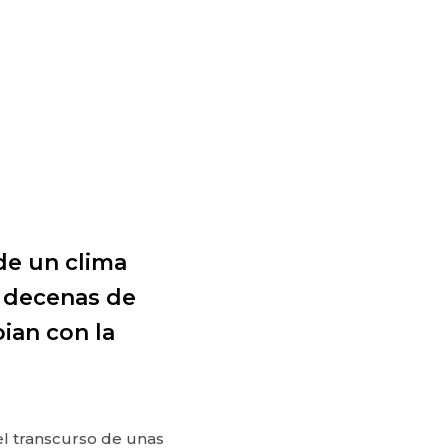
de un clima
n decenas de
ian con la
 el transcurso de unas